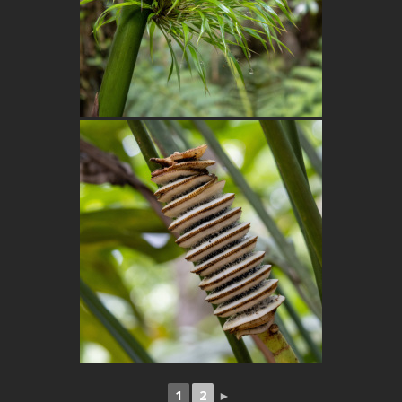
1
2
►