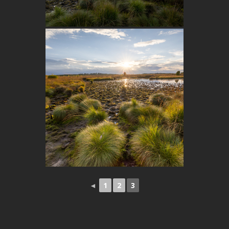
◄
1
2
3