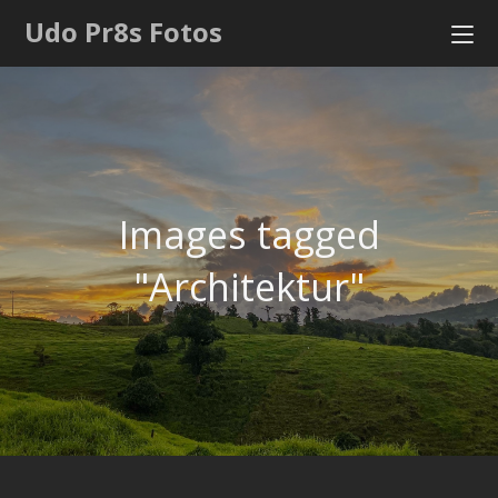
Udo Pr8s Fotos
Images tagged
"Architektur"